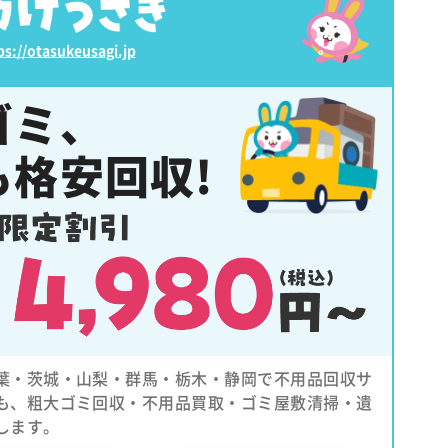
ps://otasukeusagi.jp
ゴミ、
も
格安回収!
葉・茨城・山梨・群馬・栃木・静岡で不用品回収サ
も、粗大ゴミ回収・不用品買取・ゴミ屋敷清掃・遺
します。