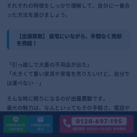
それぞれの特徴をしっかり理解して、自分に一番合
った方法を選びましょう。
【出張買取】 自宅にいながら、手間なく売却
を完結！
「引っ越しで大量の不用品が出た」
「大きくて重い家具や家電を売りたいけど、自分で
は運べない…」
そんな時に頼りになるのが
出張買取
です。
最大の魅力は、なんといってもその手軽さ。電話や
ウェブで予約すれば、査定スタッフがあなたの自宅
0120-697-195
まで来てくれます。査定から運び出しまで全てお任
24時間365日
24時間365日
通話無料《08:00〜24:00》年中無休
LINE受付
受付
せできるので、あなたは自宅で待っているだけで