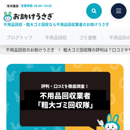
営業時間: 08:00〜24:00
年中無休
不用品回収・粗大ゴミ回収なら不用品回収業者のお助けうさぎ
ブログトップ
不用品回収
ゴミ屋敷
不用品別
不用品回収のお助けうさぎ
粗大ゴミ回収隊の評判は？口コミや