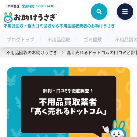
営業時間: 08:00〜24:00
年中無休
不用品回収・粗大ゴミ回収なら不用品回収業者のお助けうさぎ
ブログトップ
不用品回収
ゴミ屋敷
不用品別
不用品回収のお助けうさぎ
高く売れるドットコムの口コミと評