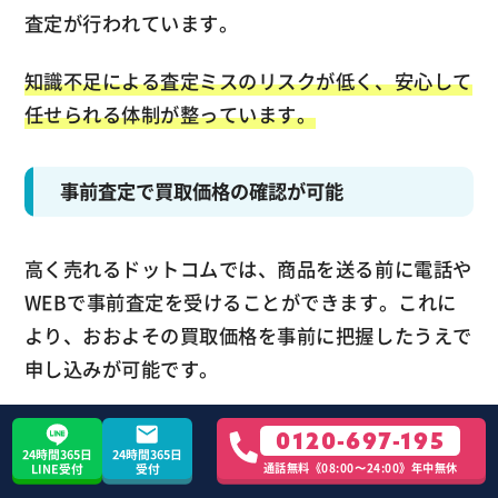
査定が行われています。
知識不足による査定ミスのリスクが低く、安心して
任せられる体制が整っています。
事前査定で買取価格の確認が可能
高く売れるドットコムでは、商品を送る前に電話や
WEBで事前査定を受けることができます。これに
より、おおよその買取価格を事前に把握したうえで
申し込みが可能です。
発送後のトラブルやギャップを減らせる仕組みとな
0120-697-195
24時間365日
24時間365日
っており、初めての方でも安心して利用できます。
通話無料《08:00〜24:00》年中無休
LINE受付
受付