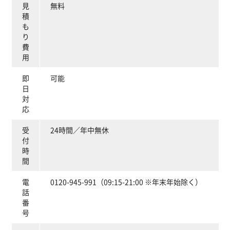
見
無料
積
も
り
費
用
即
可能
日
対
応
受
24時間／年中無休
付
時
間
電
0120-945-991（09:15-21:00 ※年末年始除く）
話
番
号