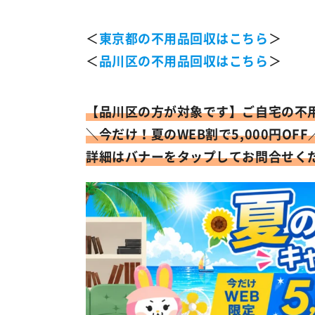
＜
東京都の不用品回収はこちら
＞
＜
品川区の不用品回収はこちら
＞
【品川区の方が対象です】
ご自宅の不
＼今だけ！
夏のWEB割で5,000円OFF
詳細はバナーをタップしてお問合せく