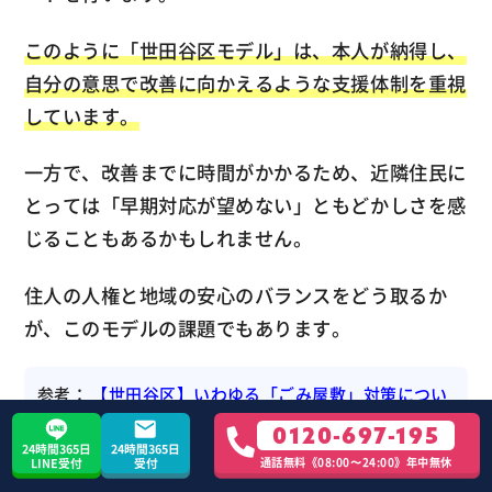
このように「世田谷区モデル」は、本人が納得し、
自分の意思で改善に向かえるような支援体制を重視
しています。
一方で、改善までに時間がかかるため、近隣住民に
とっては「早期対応が望めない」ともどかしさを感
じることもあるかもしれません。
住人の人権と地域の安心のバランスをどう取るか
が、このモデルの課題でもあります。
参考：
【世田谷区】いわゆる「ごみ屋敷」対策につい
て
0120-697-195
24時間365日
24時間365日
通話無料《08:00〜24:00》年中無休
LINE受付
受付