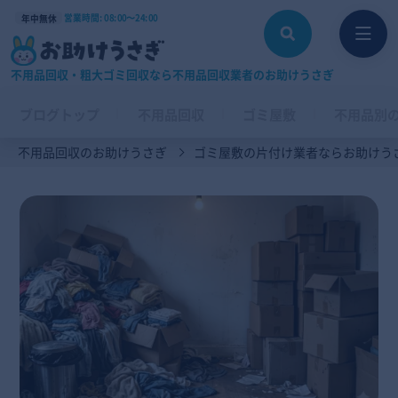
営業時間: 08:00〜24:00
年中無休
不用品回収・粗大ゴミ回収なら不用品回収業者のお助けうさぎ
ブログトップ
不用品回収
ゴミ屋敷
不用品別
不用品回収のお助けうさぎ
ゴミ屋敷の片付け業者ならお助けう