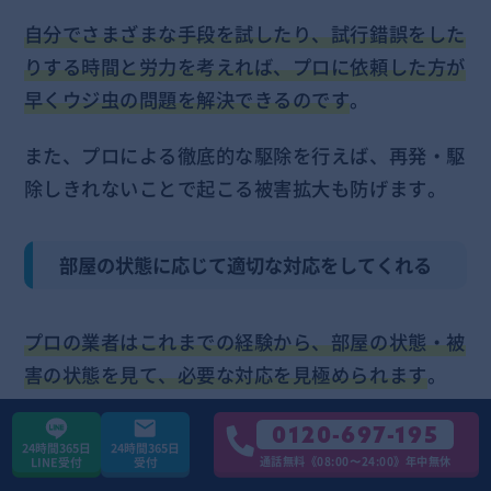
自分でさまざまな手段を試したり、試行錯誤をした
りする時間と労力を考えれば、プロに依頼した方が
早くウジ虫の問題を解決できるのです
。
また、プロによる徹底的な駆除を行えば、再発・駆
除しきれないことで起こる被害拡大も防げます。
部屋の状態に応じて適切な対応をしてくれる
プロの業者はこれまでの経験から、部屋の状態・被
害の状態を見て、必要な対応を見極められます
。
例えば、特殊なガス状の殺虫剤の噴霧により、ハエ
0120-697-195
24時間365日
24時間365日
も含めた徹底駆除までできるのは、プロでなければ
通話無料《08:00〜24:00》年中無休
LINE受付
受付