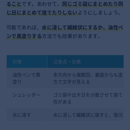
ること
です。あわせて、
同じゴミ袋にまとめたり同
じ日にまとめて捨てたりしない
ようにしましょう。
可能であれば、
水に浸して繊維状にするか、油性ペ
ンで黒塗りする
方法でも効果があります。
対策
注意点・効果
油性ペンで黒
多方向から複数回、裏面からも塗る
塗り
方で文字が見える
シュレッダー
ゴミ袋や出す日を分散させて捨てる
性がある
水に浸す
水に浸して繊維状に崩すと、復元で