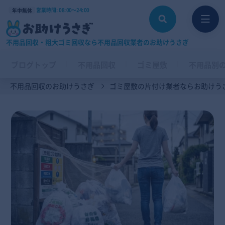
営業時間: 08:00〜24:00
年中無休
不用品回収・粗大ゴミ回収なら不用品回収業者のお助けうさぎ
ブログトップ
不用品回収
ゴミ屋敷
不用品別
不用品回収のお助けうさぎ
ゴミ屋敷の片付け業者ならお助けう