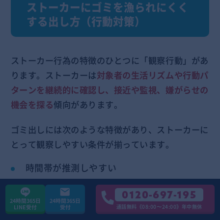
ストーカーにゴミを漁られにくく
する出し方（行動対策）
ストーカー行為の特徴のひとつに「観察行動」があ
ります。ストーカーは
対象者の生活リズムや行動パ
ターンを継続的に確認し、接近や監視、嫌がらせの
機会を探る
傾向があります。
ゴミ出しには次のような特徴があり、ストーカーに
とって観察しやすい条件が揃っています。
時間帯が推測しやすい
屋外での単独行動になりやすい
0120-697-195
24時間365日
24時間365日
通話無料《08:00〜24:00》年中無休
LINE受付
受付
自宅周辺での短時間作業のため警戒心が低く