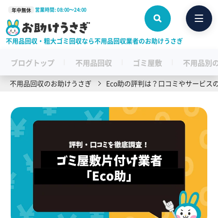
営業時間: 08:00〜24:00
年中無休
不用品回収・粗大ゴミ回収なら不用品回収業者のお助けうさぎ
ブログトップ
不用品回収
ゴミ屋敷
不用品別
不用品回収のお助けうさぎ
Eco助の評判は？口コミやサービス