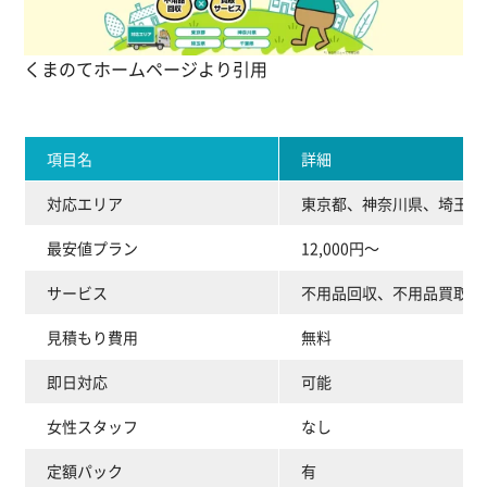
くまのてホームページより引用
項目名
詳細
対応エリア
東京都、神奈川県、埼玉県
最安値プラン
12,000円～
サービス
不用品回収、不用品買取、
見積もり費用
無料
即日対応
可能
女性スタッフ
なし
定額パック
有