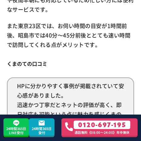
や夜間早朝にも対応しているため忙しい方には便利
なサービスです。
また東京23区では、お伺い時間の目安が1時間前
後、昭島市では40分〜45分前後ととても速い時間
で訪問してくれる点がメリットです。
くまのての口コミ
HPに分かりやすく事例が掲載されていて安
心感がありました。
迅速かつ丁寧だとネットの評価が高く、即
日対応も可能という点に魅力を感じくまの
てさんにご依頼しました。
0120-697-195
24時間365日
24時間365日
来てもらう際は事前連絡もしてくださって
通話無料《08:00〜24:00》年中無休
LINE受付
受付