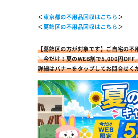
＜
東京都の不用品回収はこちら
＞
＜
葛飾区の不用品回収はこちら
＞
【葛飾区の方が対象です】
ご自宅の不
＼今だけ！
夏のWEB割で5,000円OFF
詳細はバナーをタップしてお問合せく