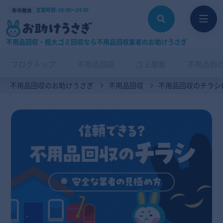
営業時間: 08:00〜24:00
年中無休
不用品回収・粗大ゴミ回収なら不用品回収業者のお助けうさぎ
ブログトップ
不用品回収
ゴミ屋敷
不用品別
不用品回収のお助けうさぎ
不用品回収
不用品回収のチラシ