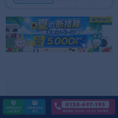
不用品回収・買取・ゴミ屋敷片
0120-697-195
付け・遺品整理などを手掛ける
24時間365日
24時間365日
通話無料《08:00〜24:00》年中無休
LINE受付
受付
「お助けうさぎ」の代表。家財