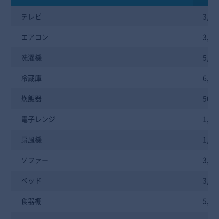
テレビ
3,0
エアコン
3,0
洗濯機
5,0
冷蔵庫
6,0
炊飯器
500
電子レンジ
1,0
扇風機
1,0
ソファー
3,0
ベッド
3,0
食器棚
5,0