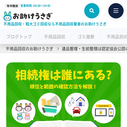
営業時間: 08:00〜24:00
年中無休
不用品回収・粗大ゴミ回収なら不用品回収業者のお助けうさぎ
ブログトップ
不用品回収
ゴミ屋敷
不用品別
不用品回収のお助けうさぎ
遺品整理・生前整理は認定協会公認