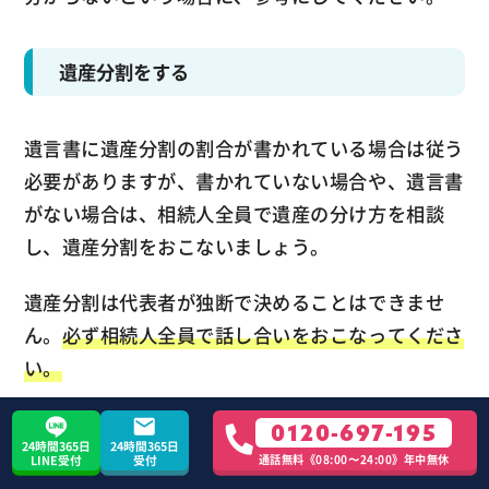
遺産分割をする
遺言書に遺産分割の割合が書かれている場合は従う
必要がありますが、書かれていない場合や、遺言書
がない場合は、相続人全員で遺産の分け方を相談
し、遺産分割をおこないましょう。
遺産分割は代表者が独断で決めることはできませ
ん。
必ず相続人全員で話し合いをおこなってくださ
い。
話し合いをおこなう際は
遺産分割協議書で記録をと
0120-697-195
24時間365日
24時間365日
っておく
ことが推奨されます。あとから言った言わ
通話無料《08:00〜24:00》年中無休
LINE受付
受付