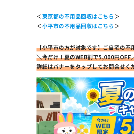
＜
東京都の不用品回収はこちら
＞
＜
小平市の不用品回収はこちら
＞
【小平市の方が対象です】
ご自宅の不
＼今だけ！
夏のWEB割で5,000円OFF
詳細はバナーをタップしてお問合せく