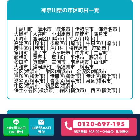
神奈川県の市区町村一覧
愛川町
厚木市
綾瀬市
伊勢原市
海老名市
大磯町
大井町
小田原市
開成町
鎌倉市
川崎市
宮前区(川崎市)
幸区(川崎市)
高津区(川崎市)
多摩区(川崎市)
中原区(川崎市)
麻生区(川崎市)
清川村
相模原市
座間市
寒川町
逗子市
茅ヶ崎市
中井町
二宮町
箱根町
秦野市
葉山町
平塚市
藤沢市
松田町
真鶴町
三浦市
南足柄市
山北町
大和市
湯河原町
横須賀市
横浜市
旭区(横浜市)
栄区(横浜市)
金沢区(横浜市)
戸塚区(横浜市)
港南区(横浜市)
港北区(横浜市)
瀬谷区(横浜市)
青葉区(横浜市)
泉区(横浜市)
中区(横浜市)
鶴見区(横浜市)
保土ヶ谷区(横浜市)
緑区(横浜市)
西区(横浜市)
埼玉県の市区町村一覧
0120-697-195
24時間365日
24時間365日
通話無料《08:00〜24:00》年中無休
LINE受付
受付
上尾市
朝霞市
伊奈町
入間市
小鹿野町