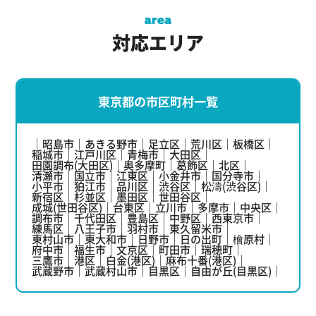
対応エリア
東京都の市区町村一覧
昭島市
あきる野市
足立区
荒川区
板橋区
稲城市
江戸川区
青梅市
大田区
田園調布(大田区)
奥多摩町
葛飾区
北区
清瀬市
国立市
江東区
小金井市
国分寺市
小平市
狛江市
品川区
渋谷区
松濤(渋谷区)
新宿区
杉並区
墨田区
世田谷区
成城(世田谷区)
台東区
立川市
多摩市
中央区
調布市
千代田区
豊島区
中野区
西東京市
練馬区
八王子市
羽村市
東久留米市
東村山市
東大和市
日野市
日の出町
檜原村
府中市
福生市
文京区
町田市
瑞穂町
三鷹市
港区
白金(港区)
麻布十番(港区)
武蔵野市
武蔵村山市
目黒区
自由が丘(目黒区)