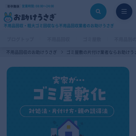
営業時間: 08:00〜24:00
年中無休
不用品回収・粗大ゴミ回収なら不用品回収業者のお助けうさぎ
ブログトップ
不用品回収
ゴミ屋敷
不用品別
不用品回収のお助けうさぎ
ゴミ屋敷の片付け業者ならお助けう