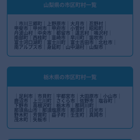
山梨県の市区町村一覧
市川三郷町
上野原市
大月市
忍野村
甲斐市
甲州市
甲府市
小菅村
昭和町
丹波山村
中央市
都留市
道志村
鳴沢村
南部町
西桂町
韮崎市
早川町
笛吹市
富士河口湖町
富士川町
富士吉田市
北杜市
南アルプス市
身延町
山中湖村
山梨市
栃木県の市区町村一覧
足利市
市貝町
宇都宮市
大田原市
小山市
鹿沼市
上三川町
さくら市
佐野市
塩谷町
下野市
高根沢町
栃木市
那珂川町
那須烏山市
那須塩原市
那須町
日光市
野木町
芳賀町
益子町
壬生町
真岡市
茂木町
矢板市