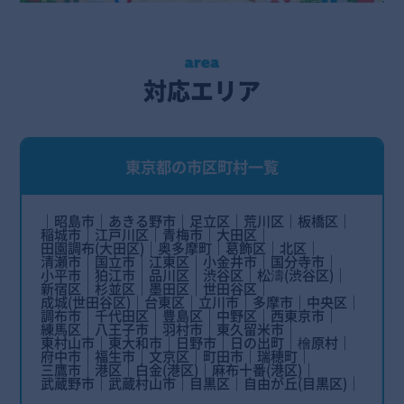
対応エリア
東京都の市区町村一覧
昭島市
あきる野市
足立区
荒川区
板橋区
稲城市
江戸川区
青梅市
大田区
田園調布(大田区)
奥多摩町
葛飾区
北区
清瀬市
国立市
江東区
小金井市
国分寺市
小平市
狛江市
品川区
渋谷区
松濤(渋谷区)
新宿区
杉並区
墨田区
世田谷区
成城(世田谷区)
台東区
立川市
多摩市
中央区
調布市
千代田区
豊島区
中野区
西東京市
練馬区
八王子市
羽村市
東久留米市
東村山市
東大和市
日野市
日の出町
檜原村
府中市
福生市
文京区
町田市
瑞穂町
三鷹市
港区
白金(港区)
麻布十番(港区)
武蔵野市
武蔵村山市
目黒区
自由が丘(目黒区)