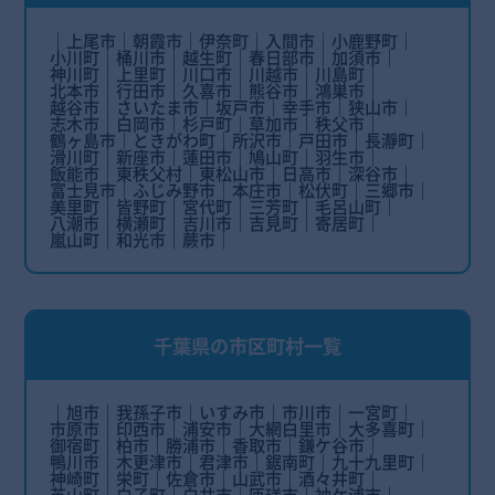
上尾市
朝霞市
伊奈町
入間市
小鹿野町
小川町
桶川市
越生町
春日部市
加須市
神川町
上里町
川口市
川越市
川島町
北本市
行田市
久喜市
熊谷市
鴻巣市
越谷市
さいたま市
坂戸市
幸手市
狭山市
志木市
白岡市
杉戸町
草加市
秩父市
鶴ヶ島市
ときがわ町
所沢市
戸田市
長瀞町
滑川町
新座市
蓮田市
鳩山町
羽生市
飯能市
東秩父村
東松山市
日高市
深谷市
富士見市
ふじみ野市
本庄市
松伏町
三郷市
美里町
皆野町
宮代町
三芳町
毛呂山町
八潮市
横瀬町
吉川市
吉見町
寄居町
嵐山町
和光市
蕨市
千葉県の市区町村一覧
旭市
我孫子市
いすみ市
市川市
一宮町
市原市
印西市
浦安市
大網白里市
大多喜町
御宿町
柏市
勝浦市
香取市
鎌ケ谷市
鴨川市
木更津市
君津市
鋸南町
九十九里町
神崎町
栄町
佐倉市
山武市
酒々井町
芝山町
白子町
白井市
匝瑳市
袖ケ浦市