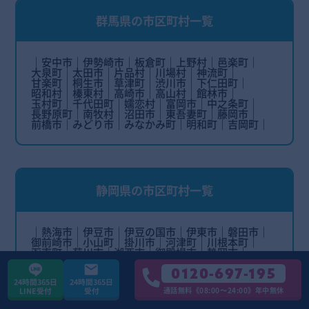
群馬県の市区町村一覧
安中市
伊勢崎市
板倉町
上野村
邑楽町
大泉町
太田市
片品村
川場村
神流町
甘楽町
桐生市
草津町
渋川市
下仁田町
昭和村
榛東村
高崎市
高山村
館林市
玉村町
千代田町
嬬恋村
富岡市
中之条町
長野原町
南牧村
沼田市
東吾妻町
藤岡市
前橋市
みどり市
みなかみ町
明和町
吉岡町
静岡県の市区町村一覧
熱海市
伊豆市
伊豆の国市
伊東市
磐田市
御前崎市
小山町
掛川市
河津町
川根本町
函南町
菊川市
湖西市
御殿場市
静岡市
島田市
清水町
下田市
裾野市
長泉町
0120-697-195
西伊豆町
沼津市
浜松市
東伊豆町
袋井市
藤枝市
富士市
富士宮市
牧之原市
松崎町
24時間365日
24時間365日
通話無料《08:00〜24:00》年中無休
LINE受付
受付
三島市
南伊豆町
森町
焼津市
吉田町