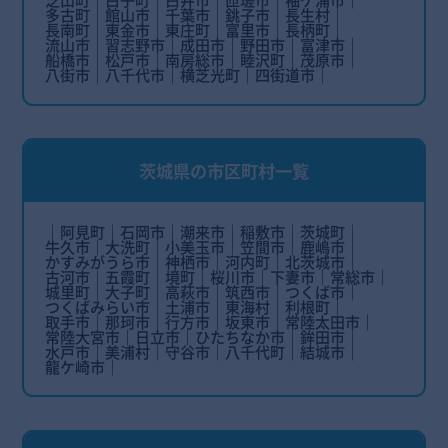
多古町
館山市
千葉市
銚子市
長生村
長南町
東金市
東庄町
富里市
長柄町
流山市
習志野市
成田市
野田市
富津市
船橋市
松戸市
南房総市
睦沢町
茂原市
八街市
八千代市
横芝光町
四街道市
茨城県の市区町村一覧
阿見町
石岡市
潮来市
稲敷市
茨城町
牛久市
大洗町
小美玉市
笠間市
鹿嶋市
かすみがうら市
神栖市
河内町
北茨城市
古河市
五霞町
境町
桜川市
下妻市
常総市
城里町
大子町
高萩市
筑西市
つくば市
つくばみらい市
土浦市
東海村
利根町
取手市
那珂市
行方市
坂東市
常陸太田市
常陸大宮市
日立市
ひたちなか市
鉾田市
水戸市
美浦村
守谷市
八千代町
結城市
龍ケ崎市