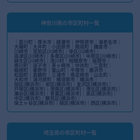
神奈川県の市区町村一覧
愛川町
厚木市
綾瀬市
伊勢原市
海老名市
大磯町
大井町
小田原市
開成町
鎌倉市
川崎市
宮前区(川崎市)
幸区(川崎市)
高津区(川崎市)
多摩区(川崎市)
中原区(川崎市)
麻生区(川崎市)
清川村
相模原市
座間市
寒川町
逗子市
茅ヶ崎市
中井町
二宮町
箱根町
秦野市
葉山町
平塚市
藤沢市
松田町
真鶴町
三浦市
南足柄市
山北町
大和市
湯河原町
横須賀市
横浜市
旭区(横浜市)
栄区(横浜市)
金沢区(横浜市)
戸塚区(横浜市)
港南区(横浜市)
港北区(横浜市)
瀬谷区(横浜市)
青葉区(横浜市)
泉区(横浜市)
中区(横浜市)
鶴見区(横浜市)
保土ヶ谷区(横浜市)
緑区(横浜市)
西区(横浜市)
埼玉県の市区町村一覧