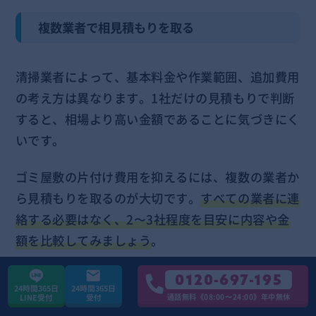
複数業者で相見積もりを取る
清掃業者によって、基本料金や作業範囲、追加費用
の考え方は異なります。1社だけの見積もりで判断
すると、相場より高い金額であることに気づきにく
いです。
ゴミ屋敷の片付け費用を抑えるには、複数の業者か
ら見積もりを取るのが大切です。
すべての業者に連
絡する必要はなく、2〜3社程度を目安に内容や金
額を比較してみましょう
。
また、見積もり時にあらかじめ予算を伝えておく
0120-697-195
24時間365日
24時間365日
と、その金額内で対応できる作業内容を提案しても
通話無料《08:00〜24:00》年中無休
LINE受付
受付