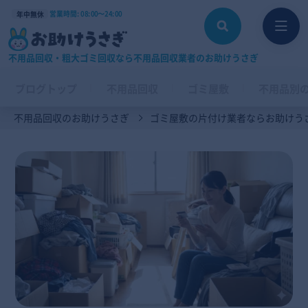
営業時間: 08:00〜24:00
年中無休
不用品回収・粗大ゴミ回収なら不用品回収業者のお助けうさぎ
ブログトップ
不用品回収
ゴミ屋敷
不用品別
不用品回収のお助けうさぎ
ゴミ屋敷の片付け業者ならお助けう