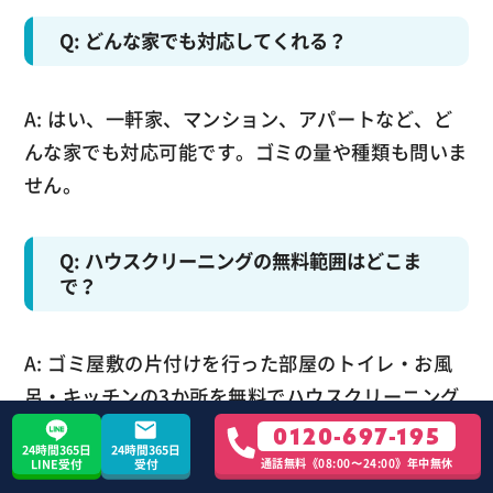
Q: どんな家でも対応してくれる？
A: はい、一軒家、マンション、アパートなど、ど
んな家でも対応可能です。ゴミの量や種類も問いま
せん。
Q: ハウスクリーニングの無料範囲はどこま
で？
A: ゴミ屋敷の片付けを行った部屋のトイレ・お風
呂・キッチンの3か所を無料でハウスクリーニング
いたします。これら3か所以外の、床、壁、天井、
0120-697-195
24時間365日
24時間365日
窓、ベランダなども特別価格にて対応可能です。詳
通話無料《08:00〜24:00》年中無休
LINE受付
受付