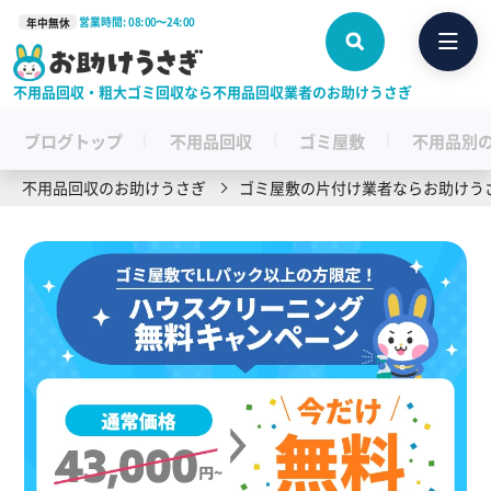
営業時間: 08:00〜24:00
年中無休
不用品回収・粗大ゴミ回収なら不用品回収業者のお助けうさぎ
ブログトップ
不用品回収
ゴミ屋敷
不用品別
不用品回収のお助けうさぎ
ゴミ屋敷の片付け業者ならお助けう