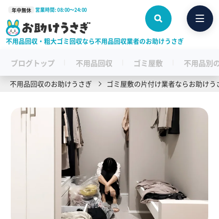
営業時間: 08:00〜24:00
年中無休
不用品回収・粗大ゴミ回収なら不用品回収業者のお助けうさぎ
ブログトップ
不用品回収
ゴミ屋敷
不用品別
不用品回収のお助けうさぎ
ゴミ屋敷の片付け業者ならお助けう