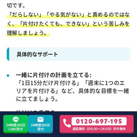
切です。
「だらしない」「やる気がない」と責めるのではな
く、「片付けたくても、できない」という苦しみを
理解しましょう。
具体的なサポート
一緒に片付けの計画を立てる:
「1日15分だけ片付ける」「週末に1つのエ
リアを片付ける」など、具体的な目標を一緒
に立てましょう。
片付けを手伝う:
分別や搬出など、ADHDの方が苦手な作業を
0120-697-195
24時間365日
24時間365日
手伝いましょう。
通話無料《08:00〜24:00》年中無休
LINE受付
受付