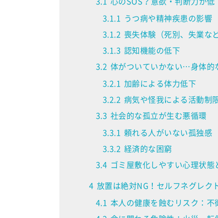
3.1
心のSOS？意欲・判断力が低
3.1.1
うつ病や精神疾患の影響
3.1.2
喪失体験（死別、失業な
3.1.3
認知機能の低下
3.2
体がついていかない…身体的
3.2.1
加齢による体力低下
3.2.2
病気や怪我による活動制
3.3
社会的な孤立が生む悪循環
3.3.1
頼れる人がいない孤独感
3.3.2
経済的な困窮
3.4
ゴミ屋敷化しやすい心理状態
4
放置は絶対NG！セルフネグレク
4.1
本人の健康を蝕むリスク：不