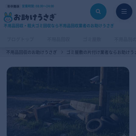
営業時間: 08:00〜24:00
年中無休
不用品回収・粗大ゴミ回収なら不用品回収業者のお助けうさぎ
ブログトップ
不用品回収
ゴミ屋敷
不用品別
不用品回収のお助けうさぎ
ゴミ屋敷の片付け業者ならお助けう