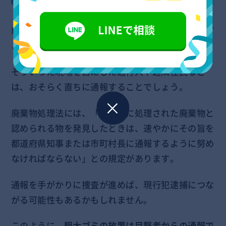
粗大ゴミを放置するような迷惑行為というのは、ど
こかで誰かが見ているものです。
そういった現場を目にした通行人や近隣住民など
は、おそらく直ちに通報することでしょう。
廃棄物処理法には、「不適正に処理された廃棄物と
認められる物を発見したときは、速やかにその旨を
都道府県知事または市町村長に通報するように努め
なければならない」との規定があります。
通報を手がかりに捜査が進めば、現行犯逮捕につな
がる可能性もあるかもしれません。
このように、
粗大ゴミの放置は目撃者からの通報で