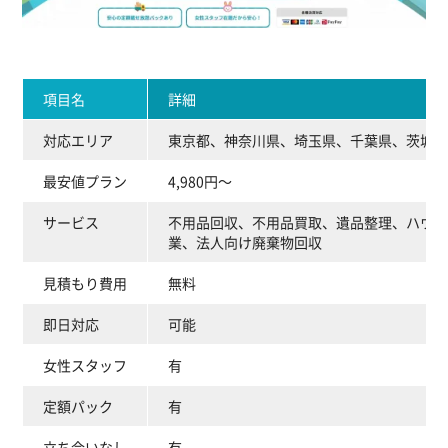
項目名
詳細
対応エリア
東京都、神奈川県、埼玉県、千葉県、茨城県
最安値プラン
4,980円～
サービス
不用品回収、不用品買取、遺品整理、ハウス
業、法人向け廃棄物回収
見積もり費用
無料
即日対応
可能
女性スタッフ
有
定額パック
有
立ち会いなし
有