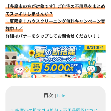
【多摩市の方が対象です】ご自宅の不用品をまとめ
てスッキリしませんか？
＼夏限定！ハウスクリーニング無料キャンペーン実
施中！／
詳細はバナーをタップしてお問合せください
↓↓
目次
hide
1
多摩市の粗大ゴミ処分・不用品回収につい