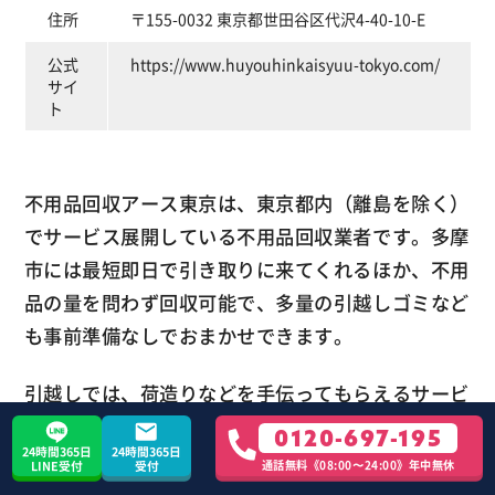
住所
〒155-0032 東京都世田谷区代沢4-40-10-E
公式
https://www.huyouhinkaisyuu-tokyo.com/
サイ
ト
不用品回収アース東京は、東京都内（離島を除く）
でサービス展開している不用品回収業者です。多摩
市には最短即日で引き取りに来てくれるほか、不用
品の量を問わず回収可能で、多量の引越しゴミなど
も事前準備なしでおまかせできます。
引越しでは、荷造りなどを手伝ってもらえるサービ
スもあるため、不用品回収とあわせて検討すると便
0120-697-195
24時間365日
24時間365日
利です。また、クレジットカードやPayPayで支払
通話無料《08:00〜24:00》年中無休
LINE受付
受付
うこともできます。