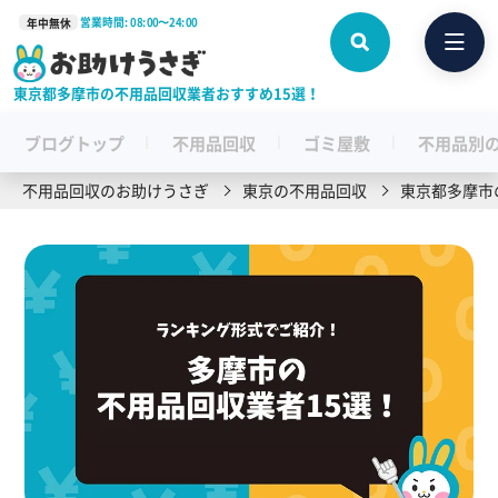
営業時間: 08:00〜24:00
年中無休
東京都多摩市の不用品回収業者おすすめ15選！
ブログトップ
不用品回収
ゴミ屋敷
不用品別
不用品回収のお助けうさぎ
東京の不用品回収
東京都多摩市