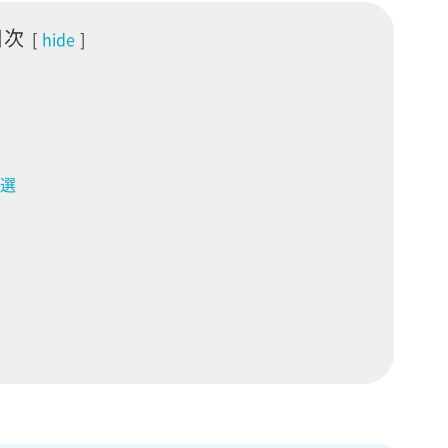
目次
hide
5選