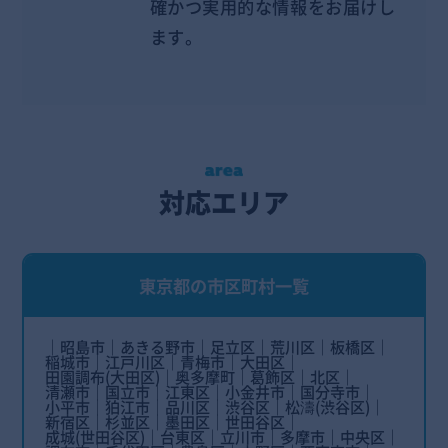
確かつ実用的な情報をお届けし
ます。
対応エリア
東京都の市区町村一覧
昭島市
あきる野市
足立区
荒川区
板橋区
稲城市
江戸川区
青梅市
大田区
田園調布(大田区)
奥多摩町
葛飾区
北区
清瀬市
国立市
江東区
小金井市
国分寺市
小平市
狛江市
品川区
渋谷区
松濤(渋谷区)
新宿区
杉並区
墨田区
世田谷区
成城(世田谷区)
台東区
立川市
多摩市
中央区