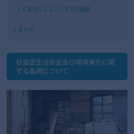
2.4
条例によるこれまでの課題
3
まとめ
杉並区生活安全及び環境美化に関
する条例について