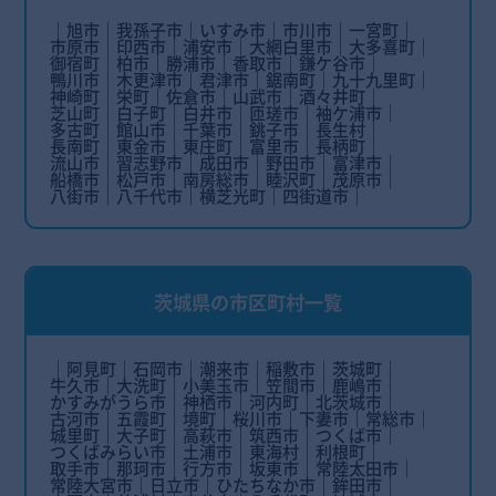
旭市
我孫子市
いすみ市
市川市
一宮町
市原市
印西市
浦安市
大網白里市
大多喜町
御宿町
柏市
勝浦市
香取市
鎌ケ谷市
鴨川市
木更津市
君津市
鋸南町
九十九里町
神崎町
栄町
佐倉市
山武市
酒々井町
芝山町
白子町
白井市
匝瑳市
袖ケ浦市
多古町
館山市
千葉市
銚子市
長生村
長南町
東金市
東庄町
富里市
長柄町
流山市
習志野市
成田市
野田市
富津市
船橋市
松戸市
南房総市
睦沢町
茂原市
八街市
八千代市
横芝光町
四街道市
茨城県の市区町村一覧
阿見町
石岡市
潮来市
稲敷市
茨城町
牛久市
大洗町
小美玉市
笠間市
鹿嶋市
かすみがうら市
神栖市
河内町
北茨城市
古河市
五霞町
境町
桜川市
下妻市
常総市
城里町
大子町
高萩市
筑西市
つくば市
つくばみらい市
土浦市
東海村
利根町
取手市
那珂市
行方市
坂東市
常陸太田市
常陸大宮市
日立市
ひたちなか市
鉾田市