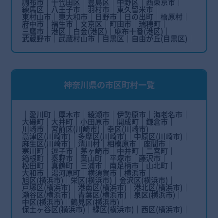
調布市
千代田区
豊島区
中野区
西東京市
練馬区
八王子市
羽村市
東久留米市
東村山市
東大和市
日野市
日の出町
檜原村
府中市
福生市
文京区
町田市
瑞穂町
三鷹市
港区
白金(港区)
麻布十番(港区)
武蔵野市
武蔵村山市
目黒区
自由が丘(目黒区)
神奈川県の市区町村一覧
愛川町
厚木市
綾瀬市
伊勢原市
海老名市
大磯町
大井町
小田原市
開成町
鎌倉市
川崎市
宮前区(川崎市)
幸区(川崎市)
高津区(川崎市)
多摩区(川崎市)
中原区(川崎市)
麻生区(川崎市)
清川村
相模原市
座間市
寒川町
逗子市
茅ヶ崎市
中井町
二宮町
箱根町
秦野市
葉山町
平塚市
藤沢市
松田町
真鶴町
三浦市
南足柄市
山北町
大和市
湯河原町
横須賀市
横浜市
旭区(横浜市)
栄区(横浜市)
金沢区(横浜市)
戸塚区(横浜市)
港南区(横浜市)
港北区(横浜市)
瀬谷区(横浜市)
青葉区(横浜市)
泉区(横浜市)
中区(横浜市)
鶴見区(横浜市)
保土ヶ谷区(横浜市)
緑区(横浜市)
西区(横浜市)