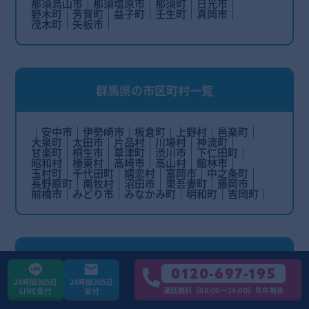
那須烏山市
那須塩原市
那須町
日光市
野木町
芳賀町
益子町
壬生町
真岡市
茂木町
矢板市
群馬県の市区町村一覧
安中市
伊勢崎市
板倉町
上野村
邑楽町
大泉町
太田市
片品村
川場村
神流町
甘楽町
桐生市
草津町
渋川市
下仁田町
昭和村
榛東村
高崎市
高山村
館林市
玉村町
千代田町
嬬恋村
富岡市
中之条町
長野原町
南牧村
沼田市
東吾妻町
藤岡市
前橋市
みどり市
みなかみ町
明和町
吉岡町
静岡県の市区町村一覧
0120-697-195
24時間365日
24時間365日
通話無料《08:00〜24:00》年中無休
LINE受付
受付
熱海市
伊豆市
伊豆の国市
伊東市
磐田市