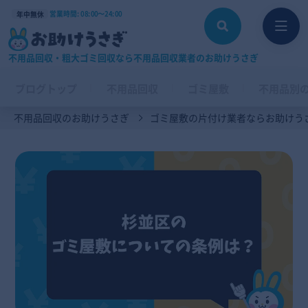
営業時間: 08:00〜24:00
年中無休
不用品回収・粗大ゴミ回収なら不用品回収業者のお助けうさぎ
ブログトップ
不用品回収
ゴミ屋敷
不用品別
不用品回収のお助けうさぎ
ゴミ屋敷の片付け業者ならお助けう