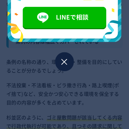
いて施行されている条例ではありませんが、
一部の
内容は明らかにゴミ屋敷等が対象になってくること
が十分に理解できたかと思います。
条例の内容は幅広くカバーされている
条例の名称の通り、環境美化・整備を目的にしてい
ることが分かるでしょう。
不法投棄・不法看板・ビラ撒き行為・路上喫煙(ポ
イ捨て)など、安全かつ安心できる環境を保全する
目的の内容が多くを占めています。
杉並区のように、
ゴミ屋敷問題が該当してくる内容
で行政代執行が可能であり、且つその請求に関して