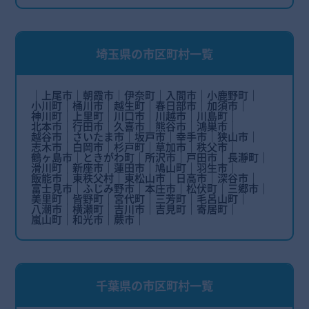
埼玉県の市区町村一覧
上尾市
朝霞市
伊奈町
入間市
小鹿野町
小川町
桶川市
越生町
春日部市
加須市
神川町
上里町
川口市
川越市
川島町
北本市
行田市
久喜市
熊谷市
鴻巣市
越谷市
さいたま市
坂戸市
幸手市
狭山市
志木市
白岡市
杉戸町
草加市
秩父市
鶴ヶ島市
ときがわ町
所沢市
戸田市
長瀞町
滑川町
新座市
蓮田市
鳩山町
羽生市
飯能市
東秩父村
東松山市
日高市
深谷市
富士見市
ふじみ野市
本庄市
松伏町
三郷市
美里町
皆野町
宮代町
三芳町
毛呂山町
八潮市
横瀬町
吉川市
吉見町
寄居町
嵐山町
和光市
蕨市
千葉県の市区町村一覧