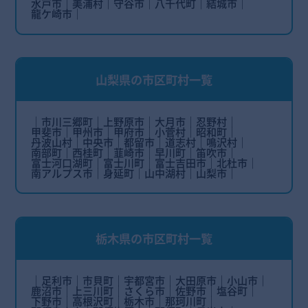
水戸市
美浦村
守谷市
八千代町
結城市
龍ケ崎市
山梨県の市区町村一覧
市川三郷町
上野原市
大月市
忍野村
甲斐市
甲州市
甲府市
小菅村
昭和町
丹波山村
中央市
都留市
道志村
鳴沢村
南部町
西桂町
韮崎市
早川町
笛吹市
富士河口湖町
富士川町
富士吉田市
北杜市
南アルプス市
身延町
山中湖村
山梨市
栃木県の市区町村一覧
足利市
市貝町
宇都宮市
大田原市
小山市
鹿沼市
上三川町
さくら市
佐野市
塩谷町
下野市
高根沢町
栃木市
那珂川町