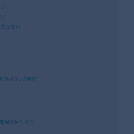
すい
すい
にならない
き
以外の3つの傾向
部屋の片付け方