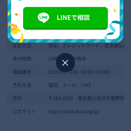
定額パック
有
立ち合いな
有
し対応
支払方法
現金、クレジットカード、請求書払い
受付時間
24時間／年中無休
電話番号
0120-697-195（8:00～24:00）
予約方法
電話、メール、LINE
住所
〒184-0002 東京都小金井市梶野町3-2
公式サイト
https://otasukeusagi.jp/