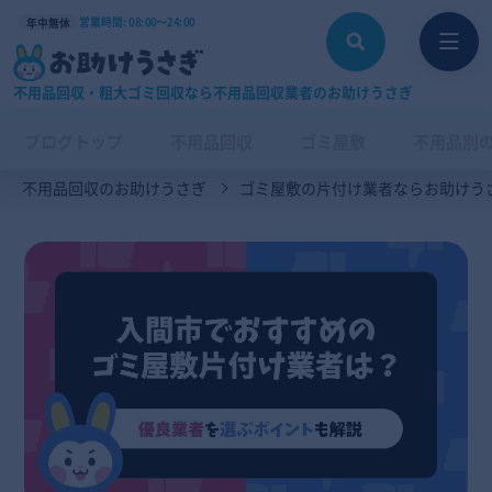
営業時間: 08:00〜24:00
年中無休
不用品回収・粗大ゴミ回収なら不用品回収業者のお助けうさぎ
ブログトップ
不用品回収
ゴミ屋敷
不用品別
不用品回収のお助けうさぎ
ゴミ屋敷の片付け業者ならお助けう