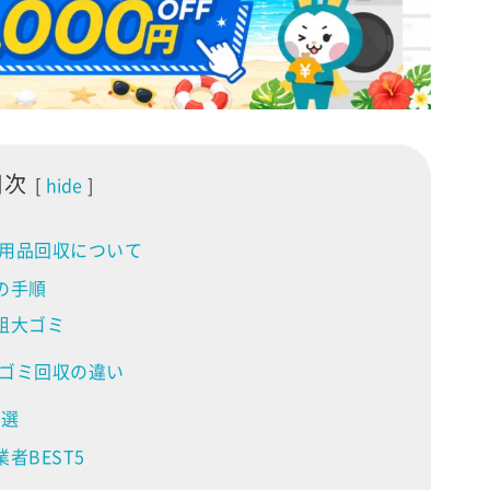
目次
hide
用品回収について
の手順
粗大ゴミ
ゴミ回収の違い
5選
者BEST5