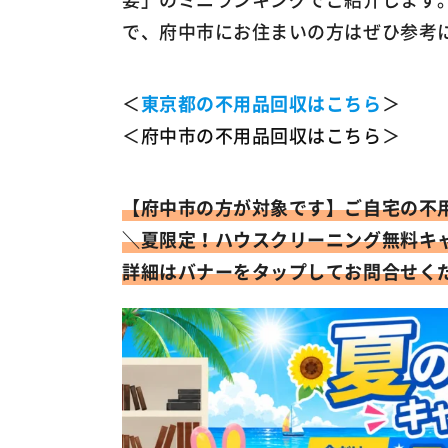
で、府中市にお住まいの方はぜひ参考
＜
東京都の不用品回収はこちら
＞
＜
府中市の不用品回収はこちら
＞
【府中市の方が対象です】
ご自宅の不
＼
夏限定！ハウスクリーニング無料キ
詳細はバナーをタップしてお問合せく