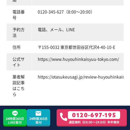
電話番
0120-345-627（8:00～20:00）
号
予約方
電話、メール、LINE
法
住所
〒155-0032 東京都世田谷区代沢4-40-10-E
公式サ
https://www.huyouhinkaisyuu-tokyo.com/
イト
業者解
https://otasukeusagi.jp/review-huyouhinkaisyu
説記事
はこち
ら
0120-697-195
不用品回収アース東京は、東京都内（離島を除く）
24時間365日
24時間365日
通話無料《08:00〜24:00》年中無休
LINE受付
受付
でサービス展開している不用品回収業者です。武蔵