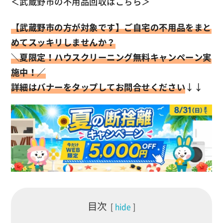
＜
武蔵野市の不用品回収はこちら
＞
【武蔵野市の方が対象です】
ご自宅の不用品をまと
めてスッキリしませんか？
＼
夏限定！ハウスクリーニング無料キャンペーン実
施中！／
詳細はバナーをタップしてお問合せください
↓↓
目次
hide