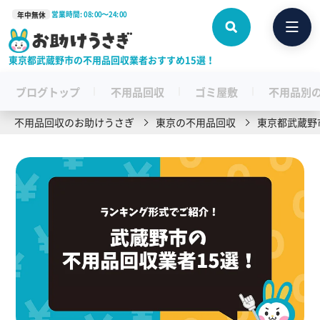
営業時間: 08:00〜24:00
年中無休
東京都武蔵野市の不用品回収業者おすすめ15選！
ブログトップ
不用品回収
ゴミ屋敷
不用品別
不用品回収のお助けうさぎ
東京の不用品回収
東京都武蔵野