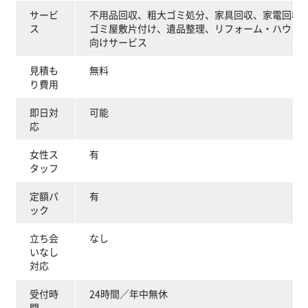
サービ
不用品回収、粗大ゴミ処分、家具回収、家電回収
ス
ゴミ屋敷片付け、遺品整理、リフォーム・ハウス
向けサービス
見積も
無料
り費用
即日対
可能
応
女性ス
有
タッフ
定額パ
有
ック
立ち会
なし
いなし
対応
受付時
24時間／年中無休
間