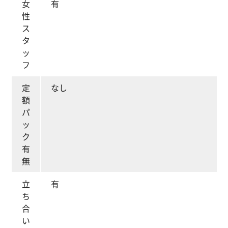
女
有
性
ス
タ
ッ
フ
定
なし
額
パ
ッ
ク
有
無
立
有
ち
合
い