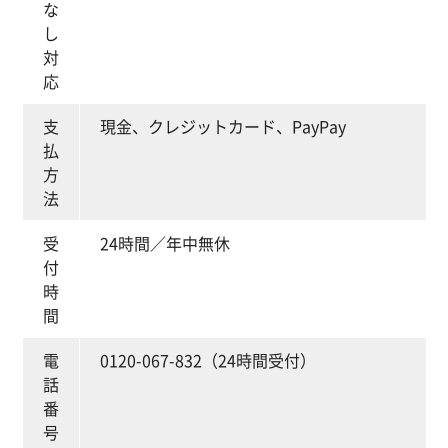
な
し
対
応
支
現金、クレジットカード、PayPay
払
方
法
受
24時間／年中無休
付
時
間
電
0120-067-832（24時間受付）
話
番
号