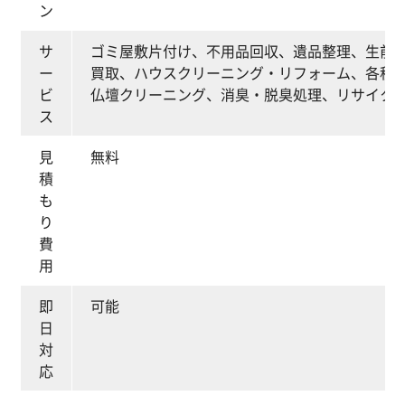
ン
サ
ゴミ屋敷片付け、不用品回収、遺品整理、生前
ー
買取、ハウスクリーニング・リフォーム、各種
ビ
仏壇クリーニング、消臭・脱臭処理、リサイク
ス
見
無料
積
も
り
費
用
即
可能
日
対
応