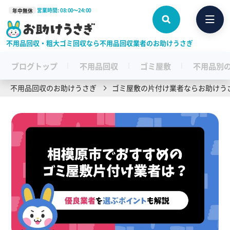
営業時間: 08:00〜24:00
年中無休
不用品回収・粗大ゴミ回収なら不用品回収業者のお助けうさぎ
ブログトップ
不用品回収
ゴミ屋敷
不用品別
不用品回収のお助けうさぎ
ゴミ屋敷の片付け業者ならお助けう