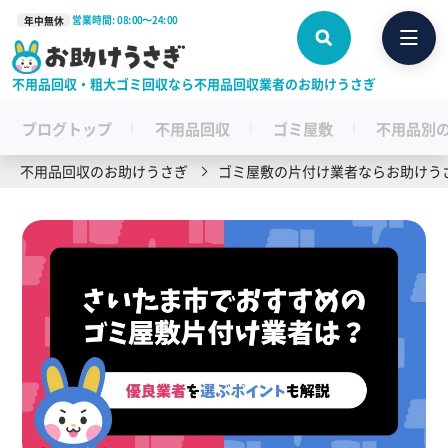
営業時間: 08:00〜24:00
年中無休
不用品回収・粗大ゴミ回収なら不用品回収業者のお助けうさぎ
ブログトップ
不用品回収
ゴミ屋敷
不用品別
不用品回収のお助けうさぎ
ゴミ屋敷の片付け業者ならお助けう