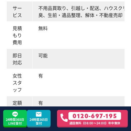
サー
不用品買取り、引越し・配送、ハウスクリ
ビス
臭、生前・遺品整理、解体・不動産売却
見積
無料
もり
費用
即日
可能
対応
女性
有
スタ
ッフ
定額
有
パッ
0120-697-195
ク有
24時間365日
24時間365日
無
通話無料《08:00〜24:00》年中無休
LINE受付
受付