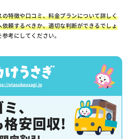
スの特徴や口コミ、料金プランについて詳しく
へ依頼するべきか、適切な判断ができるでしょ
を参考にしてください。
ps://otasukeusagi.jp
ゴミ、
も
格安回収!