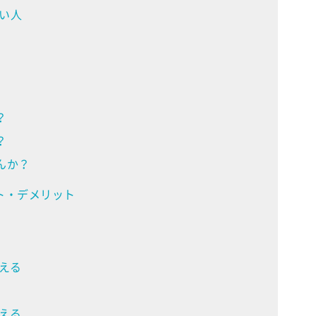
い人
？
？
んか？
ト・デメリット
える
える